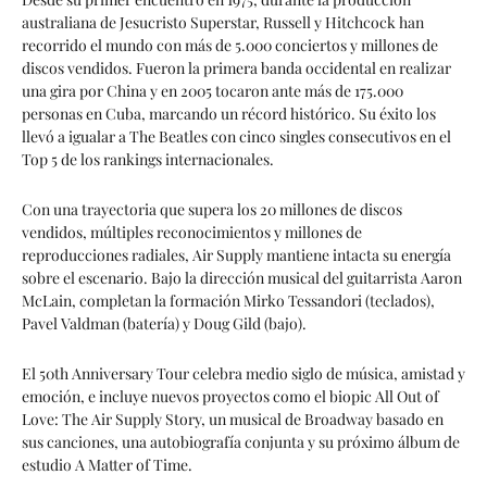
australiana de Jesucristo Superstar, Russell y Hitchcock han
recorrido el mundo con más de 5.000 conciertos y millones de
discos vendidos. Fueron la primera banda occidental en realizar
una gira por China y en 2005 tocaron ante más de 175.000
personas en Cuba, marcando un récord histórico. Su éxito los
llevó a igualar a The Beatles con cinco singles consecutivos en el
Top 5 de los rankings internacionales.
Con una trayectoria que supera los 20 millones de discos
vendidos, múltiples reconocimientos y millones de
reproducciones radiales, Air Supply mantiene intacta su energía
sobre el escenario. Bajo la dirección musical del guitarrista Aaron
McLain, completan la formación Mirko Tessandori (teclados),
Pavel Valdman (batería) y Doug Gild (bajo).
El 50th Anniversary Tour celebra medio siglo de música, amistad y
emoción, e incluye nuevos proyectos como el biopic All Out of
Love: The Air Supply Story, un musical de Broadway basado en
sus canciones, una autobiografía conjunta y su próximo álbum de
estudio A Matter of Time.