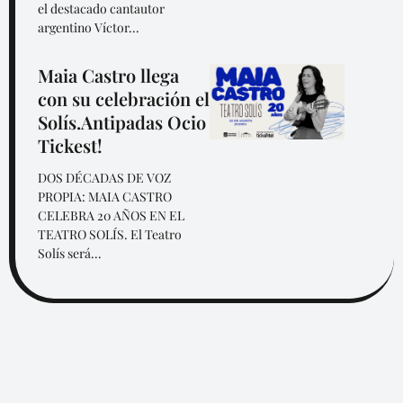
el destacado cantautor
argentino Víctor...
Maia Castro llega
con su celebración el
Solís.Antipadas Ocio
Tickest!
DOS DÉCADAS DE VOZ
PROPIA: MAIA CASTRO
CELEBRA 20 AÑOS EN EL
TEATRO SOLÍS. El Teatro
Solís será...