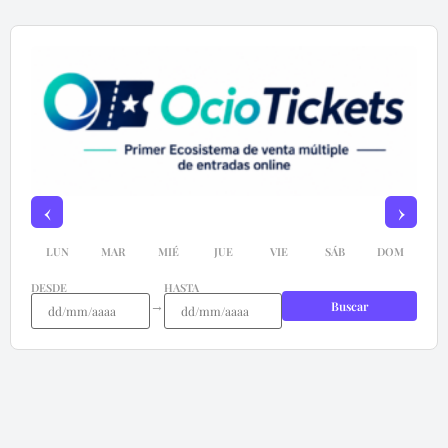
‹
›
LUN
MAR
MIÉ
JUE
VIE
SÁB
DOM
DESDE
HASTA
→
Buscar