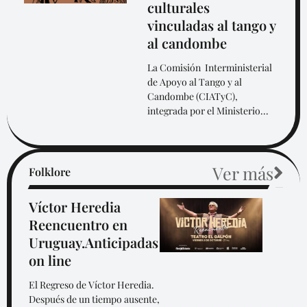
culturales
vinculadas al tango y
al candombe
La Comisión Interministerial
de Apoyo al Tango y al
Candombe (CIATyC),
integrada por el Ministerio...
Ver más
Folklore
Víctor Heredia
Reencuentro en
Uruguay.Anticipadas
on line
El Regreso de Víctor Heredia.
Después de un tiempo ausente,