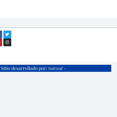
Sitio desarrollado por:
–
SoiGraf