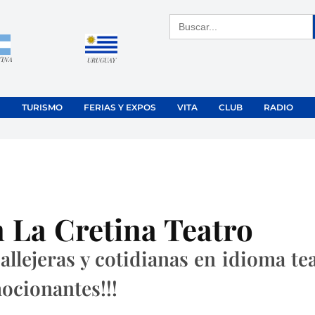
Buscar:
TINA
URUGUAY
TURISMO
FERIAS Y EXPOS
VITA
CLUB
RADIO
 La Cretina Teatro
llejeras y cotidianas en idioma tea
ocionantes!!!