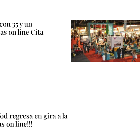
con 35 y un
das on line Cita
d regresa en gira a la
 on line!!!