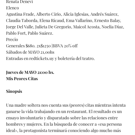
Renata Denevi
Elenco
Agustina Frade, Alberto Cirio, Alicia Iglesias, Andrés Suárez,
Claudia Taborda, Elena Ricaud, Ema Vallarino, Ernesto Balay,
Jorge Del Valle, Julieta De Gregorio, Maicol Acosta, Noelia Díaz,
Pablo Fort, Pablo Suárez.
Precio
Generales $680. 2x$1250 |BBVA 20% off
Sábados de MAYO 21,00hs
Entradas en redtickets.uy y boletería del teatro.
Jueves de MAYO 21:00 hs.
Mis Peores Citas
Sinopsis
Una madre soltera nos cuenta sus (peores) citas mientras intenta
ganarse la vida trabajando en un restaurant. El resultado es un
ensayo involuntario y disparatado sobre las relaciones entre
hombres y mujeres. En la búsqueda de conocer a «esa persona
ideal», la protagonista terminará conociendo algo mucho más