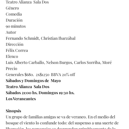
Teatro Alianza Sala Dos
Género
Comedia
Duración
90 minutos
Autor
Fernando Schmidt, Christian Ibarzábal
Dirección
Félix Correa
Elenco
Luis Alberto Carballo, Nelson Burgos, Carlos Sorriba, Moré
Precio
Generales $680. 2x$1250 BBVA 20% off
Sábados y Domingos de Mayo
Teatro Alianza Sala Dos
Sábados 21:00 hs. Domingos 19:30 hs.
Los Veraneantes
Sinopsis
Un grupo de familias amigas se va de veraneo. En el medio del
bosque el viento lo confunde todo: del suspenso a una suerte de
liberación, los personajes se desprenden primitivamente de lo