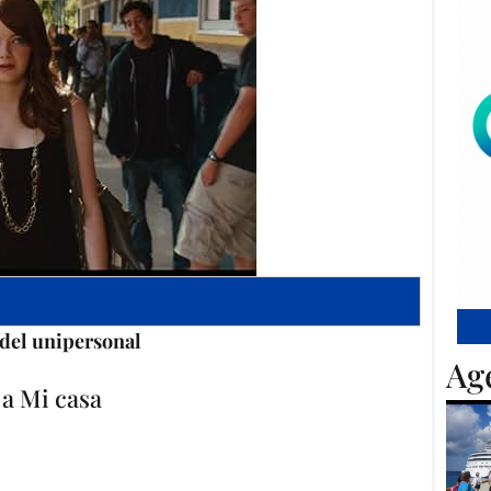
del unipersonal
Ag
a Mi casa