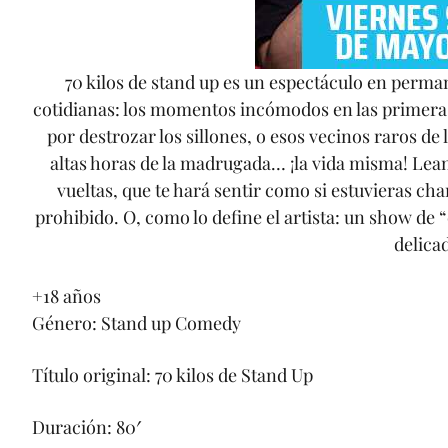
70 kilos de stand up es un espectáculo en perma
cotidianas: los momentos incómodos en las primeras 
por destrozar los sillones, o esos vecinos raros de
altas horas de la madrugada… ¡la vida misma! Leand
vueltas, que te hará sentir como si estuvieras c
prohibido. O, como lo define el artista: un show de 
delicad
+18 años
Género: Stand up Comedy
Título original: 70 kilos de Stand Up
Duración: 80′