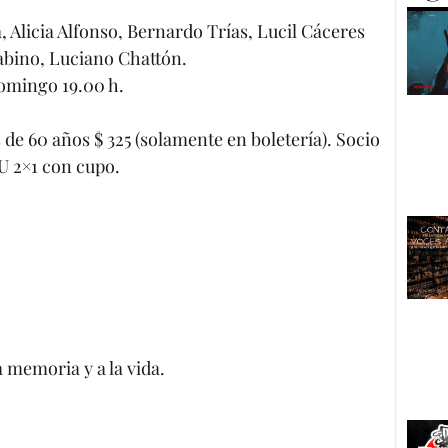
 Alicia Alfonso, Bernardo Trías, Lucil Cáceres
abino, Luciano Chattón.
domingo 19.00 h.
de 60 años $ 325 (solamente en boletería). Socio
U 2×1 con cupo.
a memoria y a la vida.