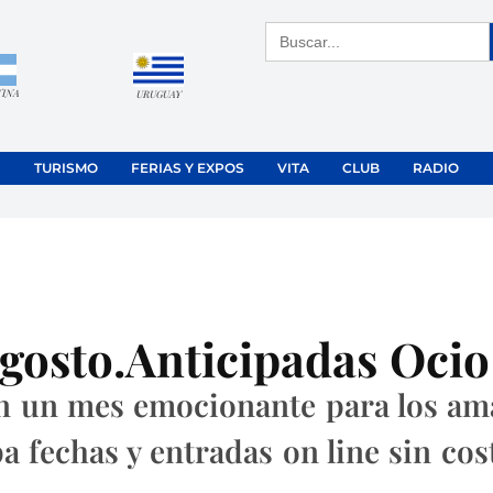
Buscar:
TINA
URUGUAY
TURISMO
FERIAS Y EXPOS
VITA
CLUB
RADIO
gosto.Anticipadas Ocio
en un mes emocionante para los ama
 fechas y entradas on line sin cost