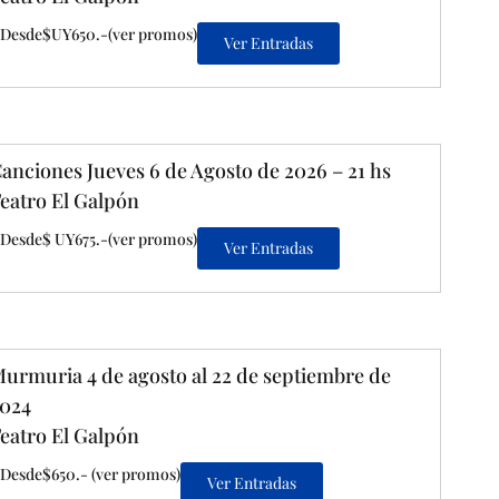
Desde$UY650.-(ver promos)
Ver Entradas
anciones Jueves 6 de Agosto de 2026 – 21 hs
eatro El Galpón
Desde$ UY675.-(ver promos)
Ver Entradas
urmuria 4 de agosto al 22 de septiembre de
024
eatro El Galpón
Desde$650.- (ver promos)
Ver Entradas