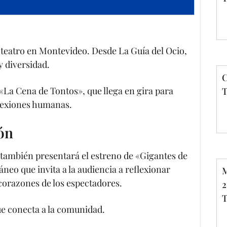
teatro en Montevideo. Desde La Guía del Ocio,
 diversidad.
C
«La Cena de Tontos», que llega en gira para
T
lexiones humanas.
ón
 también presentará el estreno de «Gigantes de
eo que invita a la audiencia a reflexionar
M
 corazones de los espectadores.
2
T
ue conecta a la comunidad.