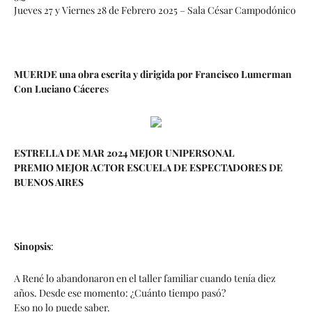
Jueves 27 y Viernes 28 de Febrero 2025 – Sala César Campodónico
MUERDE una obra escrita y dirigida por Francisco Lumerman
Con Luciano Cácere
s
ESTRELLA DE MAR 2024 MEJOR UNIPERSONAL
PREMIO MEJOR ACTOR ESCUELA DE ESPECTADORES DE
BUENOS AIRES
Sinopsis
:
A René lo abandonaron en el taller familiar cuando tenía diez
años. Desde ese momento: ¿Cuánto tiempo pasó?
Eso no lo puede saber.