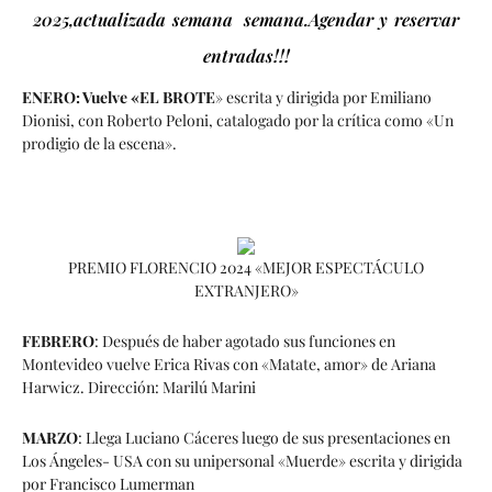
2025,actualizada semana semana.Agendar y reservar
entradas!!!
ENERO: Vuelve «EL BROTE
» escrita y dirigida por Emiliano
Dionisi, con Roberto Peloni, catalogado por la crítica como «Un
prodigio de la escena».
PREMIO FLORENCIO 2024 «MEJOR ESPECTÁCULO
EXTRANJERO»
FEBRERO
: Después de haber agotado sus funciones en
Montevideo vuelve Erica Rivas con «Matate, amor» de Ariana
Harwicz. Dirección: Marilú Marini
MARZO
: Llega Luciano Cáceres luego de sus presentaciones en
Los Ángeles- USA con su unipersonal «Muerde» escrita y dirigida
por Francisco Lumerman