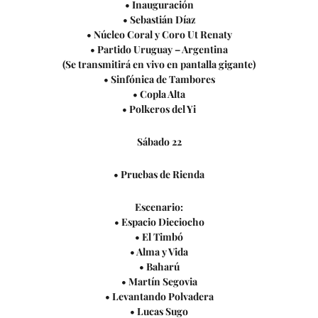
• Inauguración
• Sebastián Díaz
• Núcleo Coral y Coro Ut Renaty
• Partido Uruguay – Argentina
(Se transmitirá en vivo en pantalla gigante)
• Sinfónica de Tambores
• Copla Alta
• Polkeros del Yi
Sábado 22
• Pruebas de Rienda
Escenario:
• Espacio Dieciocho
• El Timbó
• Alma y Vida
• Baharú
• Martín Segovia
• Levantando Polvadera
• Lucas Sugo