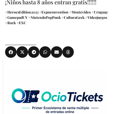
¡Niños hasta 8 años entran gratis!!!!!!
#HeroesEdition2025 #Expoconvention #Montevideo #Uruguay
#GamepadUY #NintendoPopPunk #CulturaGeek #Videojuegos
#Rock #EXC