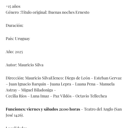
+15 años
Género :Título original: Buenas noches Ernesto
Duración:
País: Uruguay
Año: 2025
Autor: Mauricio Silva
Dirección: Mauricio SilvaElenco: Diego de León – Esteban Gervaz
– Juan Ignacio Barquin – Juana Lepra – Luana Pena – Manuela
Astray – Miguel Biladoniga –
Cecilia Ríos – Luna Imaz – Paz Vildós – Octavio Tellechea
Funciones: viernes y sábados 21:00 horas
– Teatro del Anglo (San
José 1426).