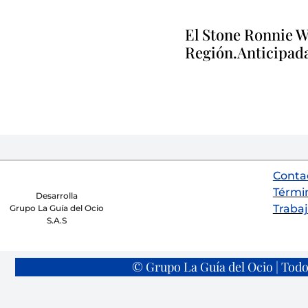
El Stone Ronnie Wo
Región.Anticipadas
Conta
Térmi
Desarrolla
Trabaj
Grupo La Guía del Ocio
S.A.S
© Grupo La Guía del Ocio | Todo