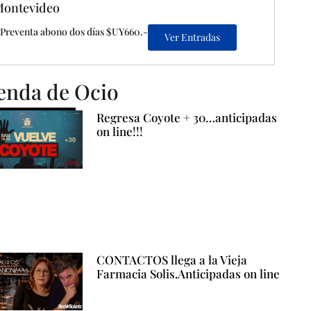
ontevideo
Preventa abono dos días $UY660.-
Ver Entradas
enda de Ocio
Regresa Coyote + 30…anticipadas
on line!!!
CONTACTOS llega a la Vieja
Farmacia Solis.Anticipadas on line