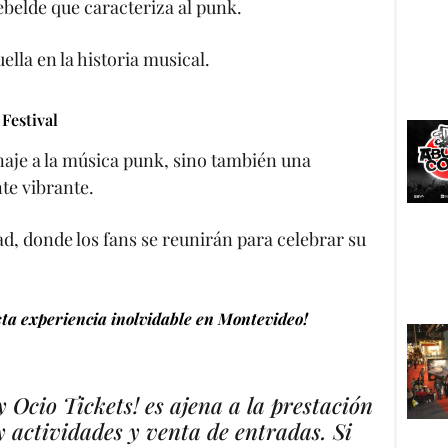
ebelde que caracteriza al punk.
lla en la historia musical.
 Festival
naje a la música punk, sino también una
te vibrante.
ad, donde los fans se reunirán para celebrar su
sta experiencia inolvidable en Montevideo!
 Ocio Tickets! es ajena a la prestación
 y actividades y venta de entradas. Si