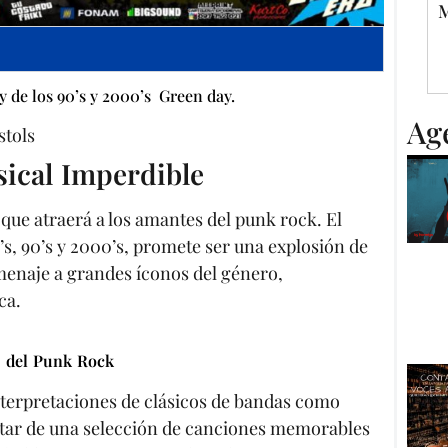
M
 y de los 90’s y 2000’s Green day.
Ag
stols
ical Imperdible
que atraerá a los amantes del punk rock. El
0’s, 90’s y 2000’s, promete ser una explosión de
menaje a grandes íconos del género,
ca.
s del Punk Rock
nterpretaciones de clásicos de bandas como
rutar de una selección de canciones memorables