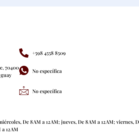
+598 4558 8509
e, 70400
No específica
uguay
No específica
miércoles, De 8 AM a 12 AM; jueves, De 8 AM a 12 AM; viernes, 
 a 12 AM