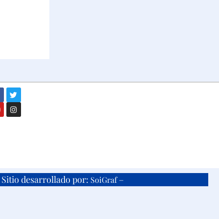
Sitio desarrollado por:
–
SoiGraf