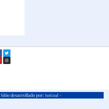
Sitio desarrollado por:
–
SoiGraf