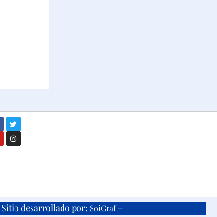
Sitio desarrollado por:
–
SoiGraf