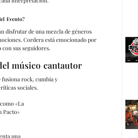
ada interpretación.
el Evento?
án disfrutar de una mezcla de géneros
mociones. Cordera está emocionado por
 con sus seguidores.
del músico cantautor
 fusiona rock, cumbia y
ríticas sociales.
s como «La
n Pacto»
senta una