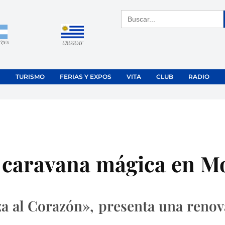
Buscar:
TINA
URUGUAY
TURISMO
FERIAS Y EXPOS
VITA
CLUB
RADIO
 caravana mágica en Mo
a al Corazón», presenta una reno