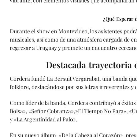
vibrante, con elementos visuales que acompañarán c
¿Qué Esperar d
Durante el show en Montevideo, los asistentes podr
musicales, así como de una atmósfera cargada de e
regresar a Uruguay y promete un encuentro cercano
Destacada trayectoria 
Cordera fundó La Bersuit Vergarabat, una banda que
folklore, destacándose por sus letras irreverentes y c
Como líder de la banda, Cordera contribuyó a éxito
Bolsa», «Señor Cobranza»,»El Tiempo No Para», «U
y «La Argentinidad al Palo».
En su nuevo álbum, «De la Cabeza al Corazón», pre