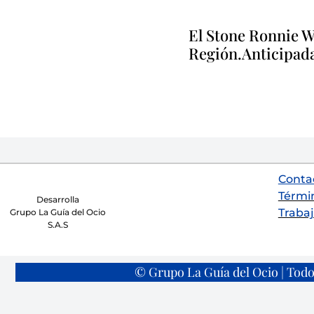
El Stone Ronnie Wo
Región.Anticipadas
Conta
Térmi
Desarrolla
Trabaj
Grupo La Guía del Ocio
S.A.S
© Grupo La Guía del Ocio | Todo