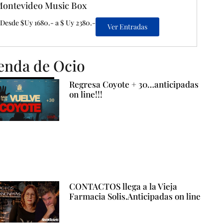
ontevideo Music Box
Desde $Uy 1680.- a $ Uy 2380.-
Ver Entradas
enda de Ocio
Regresa Coyote + 30…anticipadas
on line!!!
CONTACTOS llega a la Vieja
Farmacia Solis.Anticipadas on line