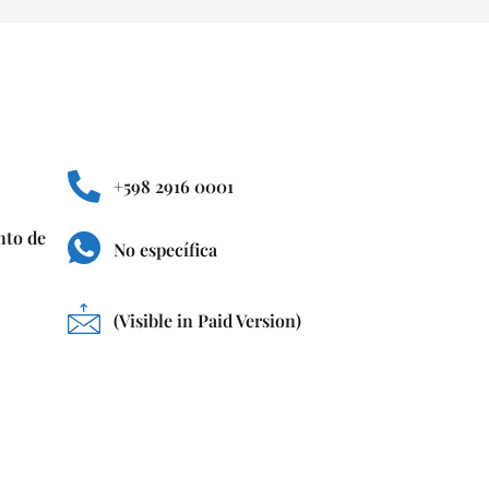
+598 2916 0001
nto de
No específica
(Visible in Paid Version)