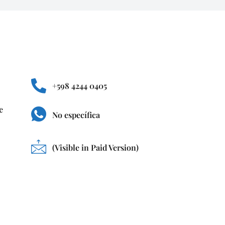
+598 4244 0405
e
No específica
(Visible in Paid Version)