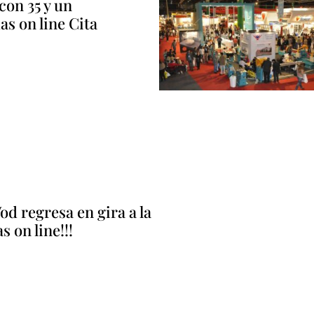
con 35 y un
das on line Cita
d regresa en gira a la
 on line!!!