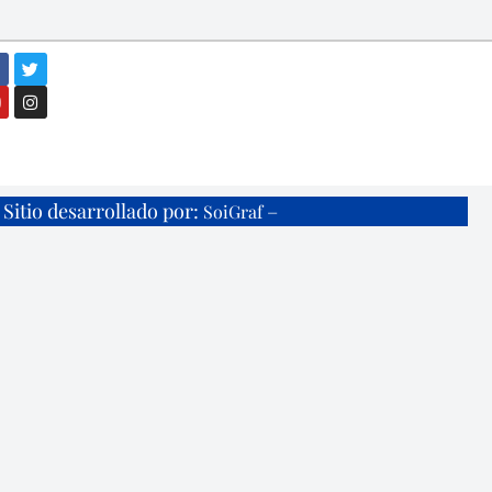
Sitio desarrollado por:
–
SoiGraf