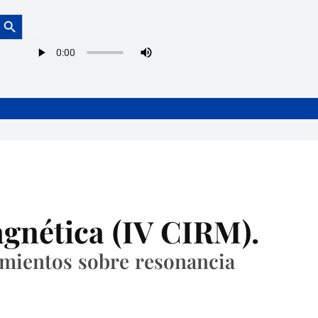
Botón de búsqueda
gnética (IV CIRM).
imientos sobre resonancia