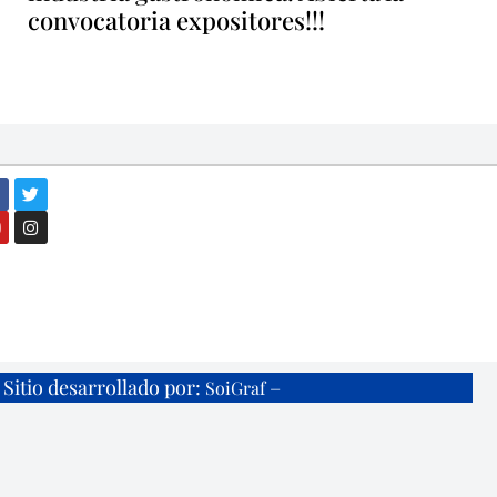
convocatoria expositores!!!
Sitio desarrollado por:
–
SoiGraf