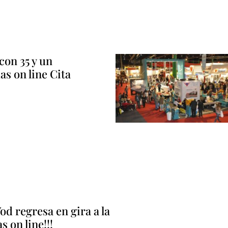
con 35 y un
das on line Cita
d regresa en gira a la
 on line!!!