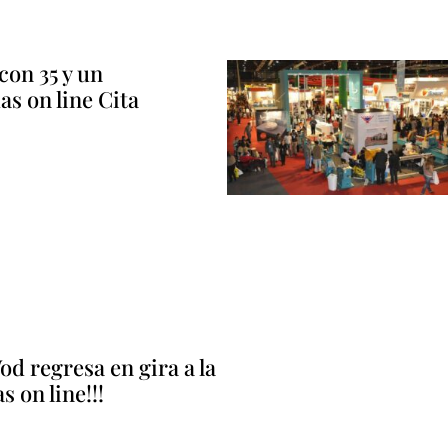
con 35 y un
das on line Cita
d regresa en gira a la
 on line!!!