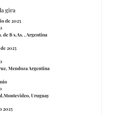
la gira
io de 2025
0
. de B s.As. , Argentina
 de 2025
0
ruz, Mendoza Argentina
unio
0
al,Montevideo, Uruguay
io 2025