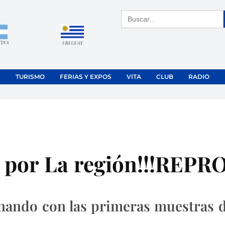
Buscar:
TINA
URUGUAY
TURISMO
FERIAS Y EXPOS
VITA
CLUB
RADIO
ra por La región!!!R
onando con las primeras muestras 