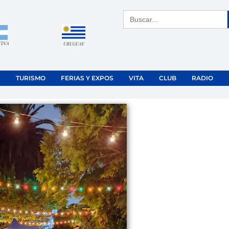
Buscar:
TINA
URUGUAY
TURISMO
FERIAS Y EXPOS
VITA
CLUB
RADIO