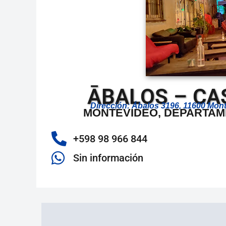
ĀBALOS – CA
Dirección: Ábalos 3196, 11600 Mon
MONTEVIDEO, DEPARTAM
+598 98 966 844
Sin información