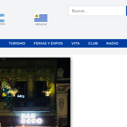
Buscar:
TINA
URUGUAY
TURISMO
FERIAS Y EXPOS
VITA
CLUB
RADIO