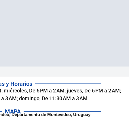
as y Horarios
; miércoles, De 6 PM a 2 AM; jueves, De 6 PM a 2 AM;
M a 3 AM; domingo, De 11:30 AM a 3 AM
MAPA
video, Departamento de Montevideo, Uruguay