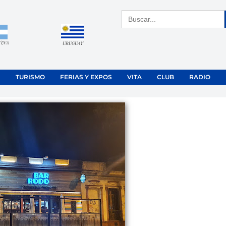
Buscar:
TINA
URUGUAY
TURISMO
FERIAS Y EXPOS
VITA
CLUB
RADIO