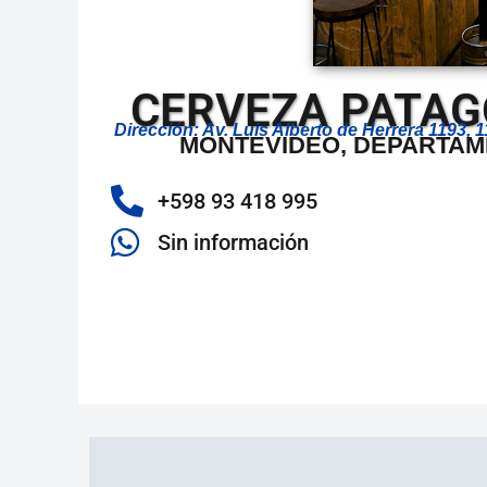
CERVEZA PATAG
Dirección: Av. Luis Alberto de Herrera 1193
MONTEVIDEO, DEPARTAM
+598 93 418 995
Sin información