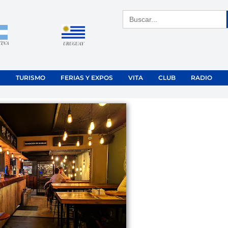
Buscar:
TINA
URUGUAY
TURISMO
FERIAS Y EXPOS
VITA
CLUB
RADIO