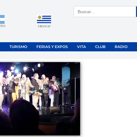
Buscar:
TINA
URUGUAY
TURISMO
FERIAS Y EXPOS
VITA
CLUB
RADIO