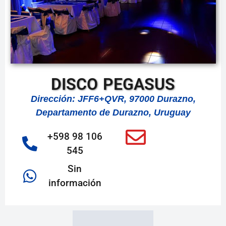
DISCO PEGASUS
Dirección: JFF6+QVR, 97000 Durazno,
Departamento de Durazno, Uruguay
+598 98 106
545
Sin
información