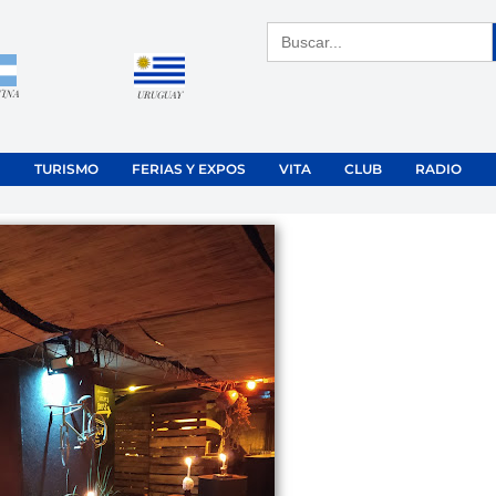
Buscar:
TINA
URUGUAY
TURISMO
FERIAS Y EXPOS
VITA
CLUB
RADIO