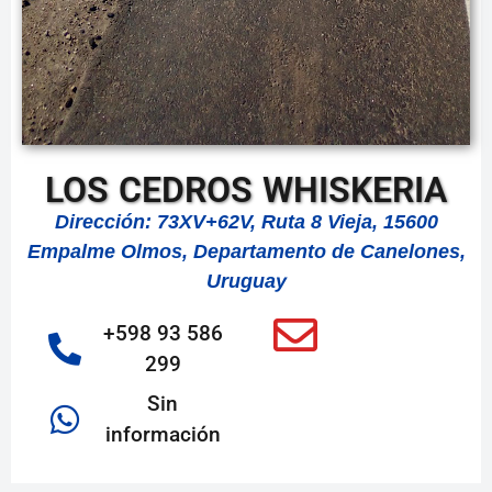
LOS CEDROS WHISKERIA
Dirección: 73XV+62V, Ruta 8 Vieja, 15600
Empalme Olmos, Departamento de Canelones,
Uruguay
+598 93 586
299
Sin
información