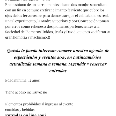
En un sótano de un barrio montevideano dos monjas se ocultan
con un fin en común: «retirar el manto ferviente que cubre los
ojos de los fervorosos» para demostrar que el celibato no es real.
En tal experimento, la Madre Superiora y Sor Concepción toman
por error como rehenes a dos plomeros pertenecientes a la
Sociedad de Plomeros Unidos, Jesús y David, quienes vociferan su
gran hombría y machismo.}}
Quizás te pueda interesar conocer nuestra agenda de
espectáculos y eventos 2025 en Latinoamérica
actualizada semana a semana. ¡Agendár y reservar
entradas
Edad mínima: 12 años
Tiene acceso inclusivo: no
Elementos prohibidos al ingresar al evento:
comidas y bebidas
Entradas on line aqui