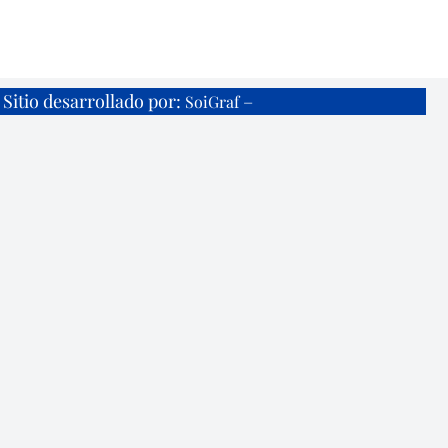
Sitio desarrollado por:
–
SoiGraf