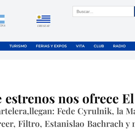
Buscar:
TINA
URUGUAY
TURISMO
FERIAS Y EXPOS
VITA
CLUB
RADIO
 estrenos nos ofrece E
telera,llegan: Fede Cyrulnik, la 
eer, Filtro, Estanislao Bachrach y