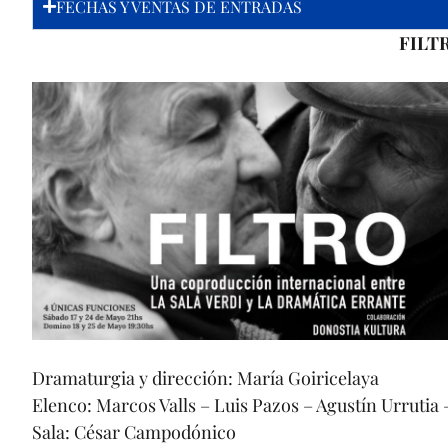
FECHAS Y VENTAS DE ENTRADAS
FILT
Dramaturgia y dirección: María Goiricelaya
Elenco: Marcos Valls – Luis Pazos – Agustín Urrutia
Sala: César Campodónico