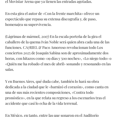
el Movistar Arena que ya tienen las entradas agotadas.
En esta gira el autor de «Con la frente marchita» ofrece un
espectáculo que repasa su extensa discografía y, de paso,
homenajea su supervivencia.
(Lágrimas de mármol, 2017) En la escala porteña de la gira el
caballero de la quema Iván Noble será quien abra cada una de las
funciones. CA7RIEL & Paco Amoroso revolucionan todo Los
conciertos 2025 de Joaquín Sabina son de aproximadamente dos
horas, con hitazos como «19 días y 500 noches», «Lo niego todo» o
«Quién me ha robado el mes de abril» sonando y resonando en las
salas.
Y en Buenos Aires, qué duda cabe, también lo hará su obra
dedicada a la ciudad que le «barnizó el corazón», como canta en
una de sus más recientes composiciones, «Contra todo
pronóstico», en la que relata su regreso a los escenarios tras el
accidente que casi lo echa de la vida terrenal.
En México, en tanto, entre las que sonaron en el Auditorio