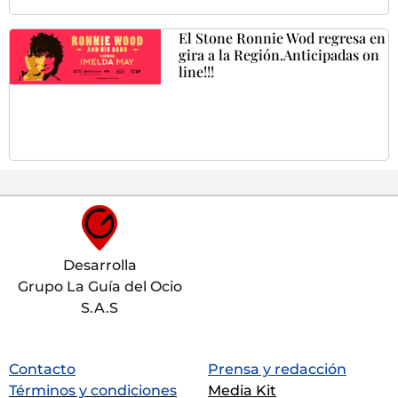
El Stone Ronnie Wod regresa en
gira a la Región.Anticipadas on
line!!!
Desarrolla
Grupo La Guía del Ocio
S.A.S
Contacto
Prensa y redacción
Términos y condiciones
Media Kit