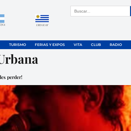
Buscar:
TINA
URUGUAY
TURISMO
FERIAS Y EXPOS
VITA
CLUB
RADIO
Urbana
es perder!