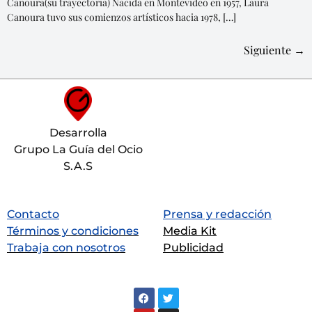
Canoura(su trayectoria) Nacida en Montevideo en 1957, Laura
Canoura tuvo sus comienzos artísticos hacia 1978, […]
Siguiente
→
Desarrolla
Grupo La Guía del Ocio
S.A.S
Contacto
Prensa y redacción
Términos y condiciones
Media Kit
Trabaja con nosotros
Publicidad