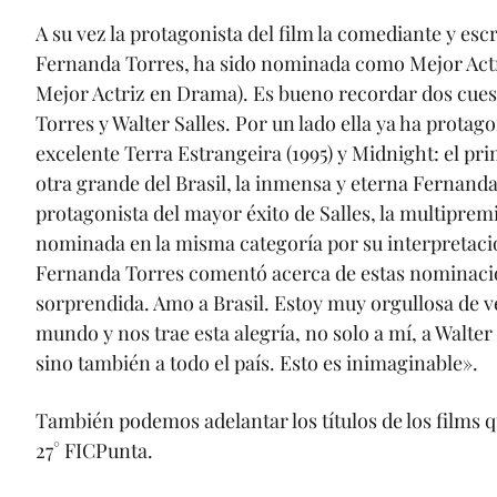
A su vez la protagonista del film la comediante y es
Fernanda Torres, ha sido nominada como Mejor Actri
Mejor Actriz en Drama). Es bueno recordar dos cues
Torres y Walter Salles. Por un lado ella ya ha protag
excelente Terra Estrangeira (1995) y Midnight: el prim
otra grande del Brasil, la inmensa y eterna Fernanda
protagonista del mayor éxito de Salles, la multipremi
nominada en la misma categoría por su interpretació
Fernanda Torres comentó acerca de estas nominaci
sorprendida. Amo a Brasil. Estoy muy orgullosa de ve
mundo y nos trae esta alegría, no solo a mí, a Walter 
sino también a todo el país. Esto es inimaginable».
También podemos adelantar los títulos de los films q
27° FICPunta.