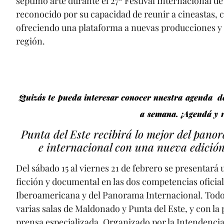
séptimo arte durante el 27º Festival Internacional de
reconocido por su capacidad de reunir a cineastas, c
ofreciendo una plataforma a nuevas producciones y 
región.
Quizás te pueda interesar conocer nuestra agenda d
a semana. ¡Agendá y 
Punta del Este recibirá lo mejor del pano
e internacional con una nueva edición 
Del sábado 15 al viernes 21 de febrero se presentará
ficción y documental en las dos competencias oficia
Iberoamericana y del Panorama Internacional. Todo 
varias salas de Maldonado y Punta del Este, y con la 
prensa especializada. Organizado por la Intendencia