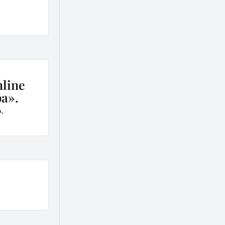
nline
ba».
.