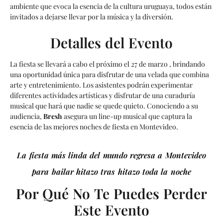
ambiente que evoca la esencia de la cultura uruguaya, todos están
invitados a dejarse llevar por la música y la diversión.
Detalles del Evento
La fiesta se llevará a cabo el próximo el 27 de marzo , brindando
una oportunidad única para disfrutar de una velada que combina
arte y entretenimiento. Los asistentes podrán experimentar
diferentes actividades artísticas y disfrutar de una curaduría
musical que hará que nadie se quede quieto. Conociendo a su
audiencia,
Bresh
asegura un line-up musical que captura la
esencia de las mejores noches de fiesta en Montevideo.
La fiesta más linda del mundo regresa a Montevideo
para bailar hitazo tras hitazo toda la noche
Por Qué No Te Puedes Perder
Este Evento