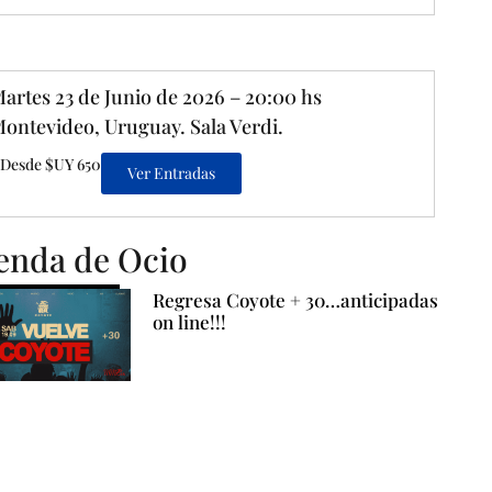
artes 23 de Junio de 2026 – 20:00 hs
ontevideo, Uruguay. Sala Verdi.
Desde $UY 650
Ver Entradas
enda de Ocio
Regresa Coyote + 30…anticipadas
on line!!!