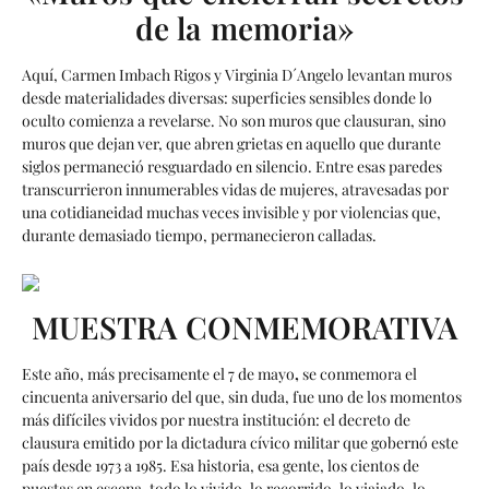
de la memoria»
Aquí, Carmen Imbach Rigos y Virginia D´Angelo levantan muros
desde materialidades diversas: superficies sensibles donde lo
oculto comienza a revelarse. No son muros que clausuran, sino
muros que dejan ver, que abren grietas en aquello que durante
siglos permaneció resguardado en silencio. Entre esas paredes
transcurrieron innumerables vidas de mujeres, atravesadas por
una cotidianeidad muchas veces invisible y por violencias que,
durante demasiado tiempo, permanecieron calladas.
MUESTRA CONMEMORATIVA
Este año, más precisamente el 7 de mayo
,
se conmemora el
cincuenta aniversario del que, sin duda, fue uno de los momentos
más difíciles vividos por nuestra institución: el decreto de
clausura emitido por la dictadura cívico militar que gobernó este
país desde 1973 a 1985. Esa historia, esa gente, los cientos de
puestas en escena, todo lo vivido, lo recorrido, lo viajado, lo