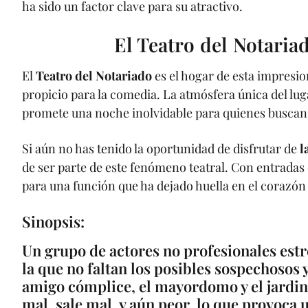
ha sido un factor clave para su atractivo.
El Teatro del Notaria
El
Teatro del Notariado
es el hogar de esta impresi
propicio para la comedia. La atmósfera única del luga
promete una noche inolvidable para quienes buscan 
Si aún no has tenido la oportunidad de disfrutar de
l
de ser parte de este fenómeno teatral. Con entradas 
para una función que ha dejado huella en el corazón 
Sinopsis:
Un grupo de actores no profesionales estr
la que no faltan los posibles sospechosos y
amigo cómplice, el mayordomo y el jardin
mal, sale mal, y aún peor, lo que provoca 