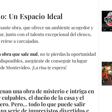
do: Un Espacio Ideal
onante obra, que ofrece un ambiente acogedor y
r, junto con el talento excepcional del elenco,
reírse a carcajadas.
a obra que sale mal
, no te pierdas la oportunidad
disponibles, asegúrate de conseguir tu lugar
de Montevideo. ¡La risa te espera!
enan una obra de misterio e intriga en
 culpables, el dueño de la casa y el
ero. Pero… todo lo que puede salir
una serie de imprevistos divertidos e