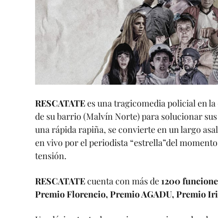
RESCATATE
es una tragicomedia policial en la 
de su barrio (Malvín Norte) para solucionar su
una rápida rapiña, se convierte en un largo as
en vivo por el periodista “estrella”del moment
tensión.
RESCATATE
cuenta con más de
1200 funcione
Premio Florencio, Premio AGADU, Premio Iris