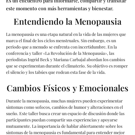
Es un encuentro para informarte, compartir y transitar
este momento con más herramientas y bienestar.
Entendiendo la Menopausia
La menopausia es una etapa natural en la vida de las mujeres que
marca el final de los ciclos menstruales. Sin embargo, es un
periodo que a menudo se enfrenta con incertidumbre. En la
conferencia y taller «La Revolución de la Menopausia», las
periodistas Ingrid Beck y Mariana Carbajal abordan los cambios
que se experimentan durante el climaterio. Su objetivo es romper
el silencio y los tabúes que rodean esta fase de la vida.
Cambios Físicos y Emocionales
Durante la menopausia, muchas mujeres pueden experimentar
síntomas como sofocos, cambios de humor y alteraciones en el
sueño. Este taller busca crear un espacio de discusión donde las
participantes puedan compartir sus experiencias y apoyarse
mutuamente. La importancia de hablar abiertamente sobre los
síntomas de la menopausia es fundamental para entender mejor