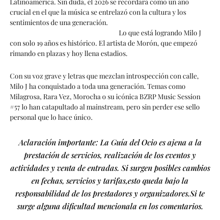
Latinoamérica. Sin duda, el 2026 se recordará como un año
crucial en el que la música se entrelazó con la cultura y los
sentimientos de una generación.
Lo que está logrando Milo J
con solo 19 años es histórico. El artista de Morón, que empezó
rimando en plazas y hoy llena estadios.
Con su voz grave y letras que mezclan introspección con calle,
Milo J ha conquistado a toda una generación. Temas como
Milagrosa, Rara Vez, Morocha o su icónica BZRP Music Session
#57 lo han catapultado al mainstream, pero sin perder ese sello
personal que lo hace único.
Aclaración importante: La Guía del Ocio es ajena a la
prestación de servicios, realización de los eventos y
actividades y venta de entradas. Si surgen posibles cambios
en fechas, servicios y tarifas,esto queda bajo la
responsabilidad de los prestadores y organizadores.Si te
surge alguna dificultad mencionala en los comentarios.