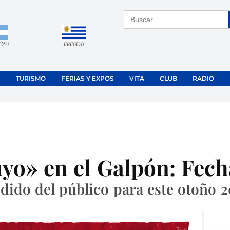
Buscar:
TINA
URUGUAY
TURISMO
FERIAS Y EXPOS
VITA
CLUB
RADIO
uyo» en el Galpón: Fech
dido del público para este otoño 2