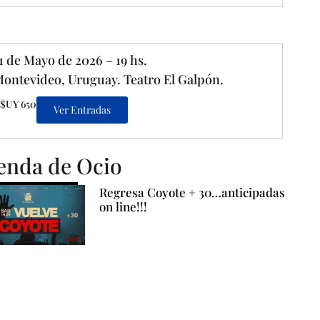
1 de Mayo de 2026 – 19 hs.
ontevideo, Uruguay. Teatro El Galpón.
$UY 650
Ver Entradas
enda de Ocio
Regresa Coyote + 30…anticipadas
on line!!!