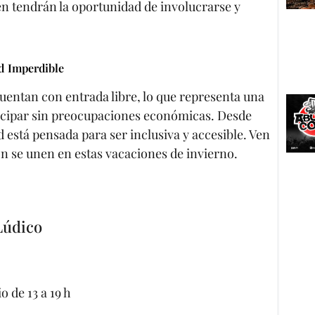
ién tendrán la oportunidad de involucrarse y
d Imperdible
cuentan con entrada libre, lo que representa una
icipar sin preocupaciones económicas. Desde
d está pensada para ser inclusiva y accesible. Ven
ión se unen en estas vacaciones de invierno.
Lúdico
o de 13 a 19 h