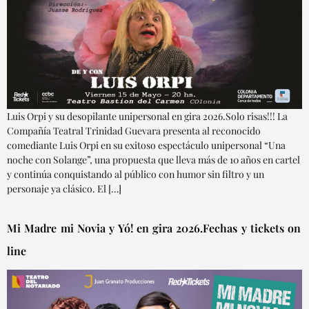
Luis Orpi y su desopilante unipersonal en gira 2026.Solo risas!!! La
Compañía Teatral Trinidad Guevara presenta al reconocido
comediante Luis Orpi en su exitoso espectáculo unipersonal “Una
noche con Solange”, una propuesta que lleva más de 10 años en cartel
y continúa conquistando al público con humor sin filtro y un
personaje ya clásico. El […]
Mi Madre mi Novia y Yó! en gira 2026.Fechas y tickets on
line