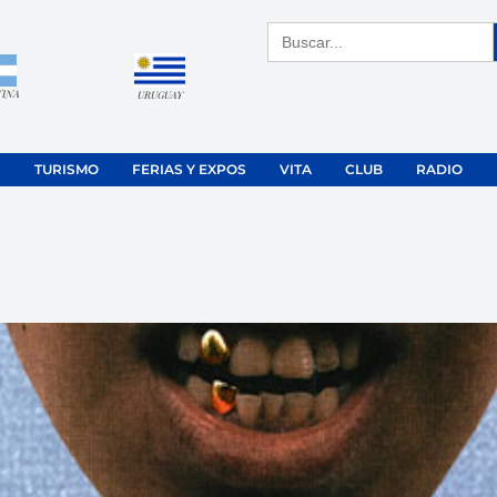
Buscar:
TINA
URUGUAY
TURISMO
FERIAS Y EXPOS
VITA
CLUB
RADIO