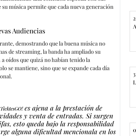
de su música permite que cada nueva generación
2
A
vas Audiencias
mbrante, demostrando que la buena música no
rmas de streaming, la banda ha ampliado su
a oídos que quizá no habían tenido la
solo se mantiene, sino que se expande cada día
3
ional.
L
es ajena a la prestación de
 TicktesGO!
tividades y venta de entradas. Si surgen
ifas, esto queda bajo la responsabilidad
0
urge alguna dificultad mencionala en los