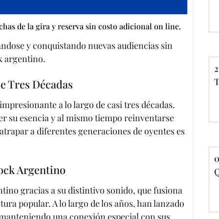
as de la gira y reserva sin costo adicional on line.
tándose y conquistando nuevas audiencias sin
k argentino.
2
T
de Tres Décadas
impresionante a lo largo de casi tres décadas.
er su esencia y al mismo tiempo reinventarse
atrapar a diferentes generaciones de oyentes es
0
ock Argentino
Q
ino gracias a su distintivo sonido, que fusiona
tura popular. A lo largo de los años, han lanzado
 manteniendo una conexión especial con sus