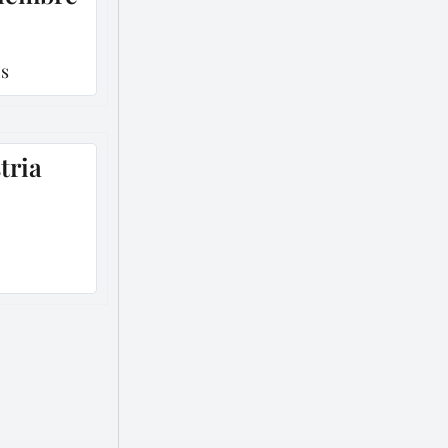
os
tria