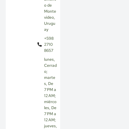
o de
Monte
video,
Urugu
ay
+598
2710
8657
lunes,
Cerrad
o;
marte
s, De
7 PM a
12 AM;
miérco
les, De
7 PM a
12 AM;
jueves,