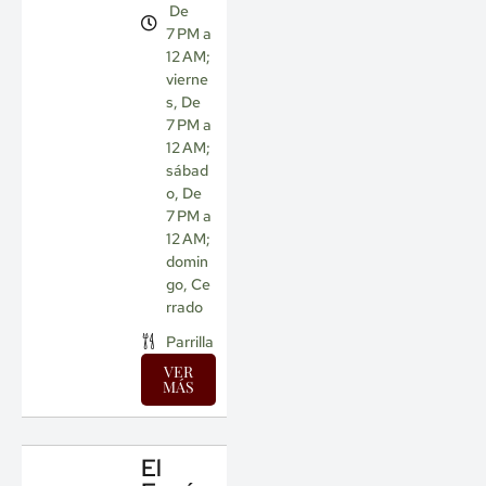
De
7 PM a
12 AM;
vierne
s, De
7 PM a
12 AM;
sábad
o, De
7 PM a
12 AM;
domin
go, Ce
rrado
Parrilla
VER
MÁS
El