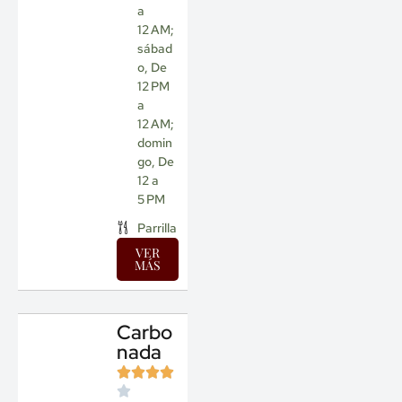
a
12 AM;
sábad
o, De
12 PM
a
12 AM;
domin
go, De
12 a
5 PM
Parrilla
VER
MÁS
Carbo
nada