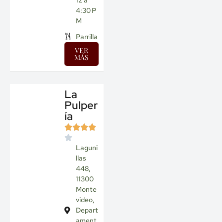
12 a
4:30 P
M
Parrilla
VER
MÁS
La
Pulper
ía
Laguni
llas
448,
11300
Monte
video,
Depart
ament