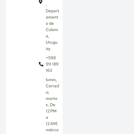
,
Depart
ament
o de
Coloni
a,
Urugu
ay
+598
99 189
163
lunes,
Cerrad
o;
marte
s, De
12 PM
a
12 AM;
miérco