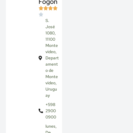
Fogón
S.
José
1080,
11100
Monte
video,
Depart
ament
o de
Monte
video,
Urugu
ay
+598
2900
0900
lunes,
De