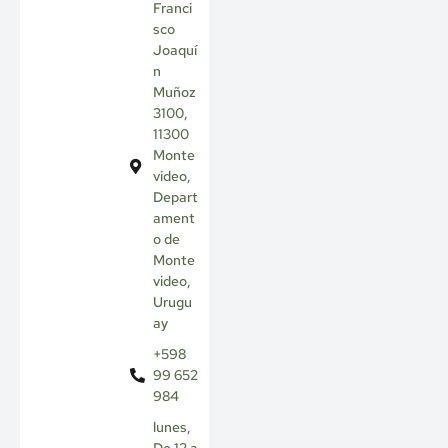
Franci
sco
Joaquí
n
Muñoz
3100,
11300
Monte
video,
Depart
ament
o de
Monte
video,
Urugu
ay
+598
99 652
984
lunes,