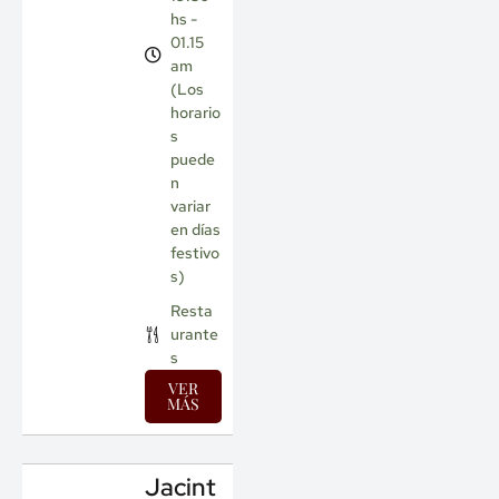
hs -
01.15
am
(Los
horario
s
puede
n
variar
en días
festivo
s)
Resta
urante
s
VER
MÁS
Jacint