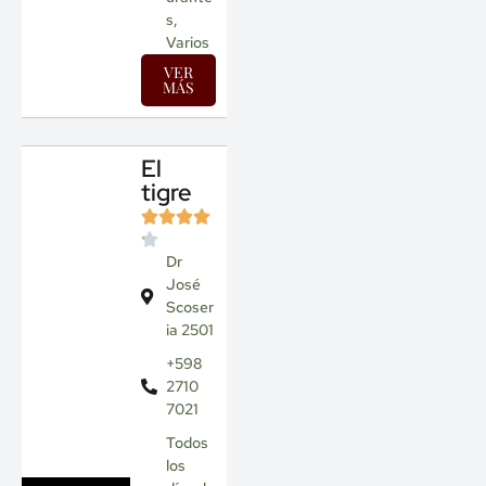
s
,
Varios
VER
MÁS
El
tigre
Dr
José
Scoser
ia 2501
+598
2710
7021
Todos
los