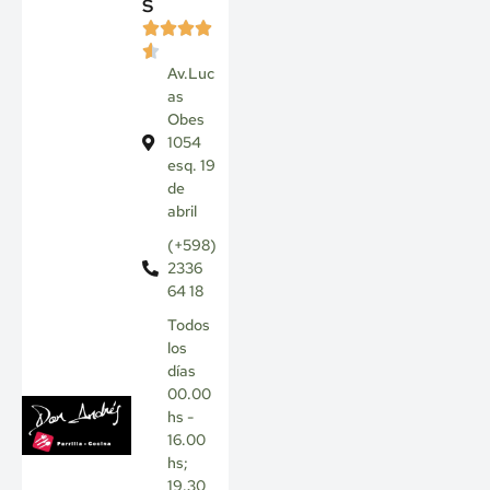
s
Av.Luc
as
Obes
1054
esq. 19
de
abril
(+598)
2336
64 18
Todos
los
días
00.00
hs -
16.00
hs;
19.30