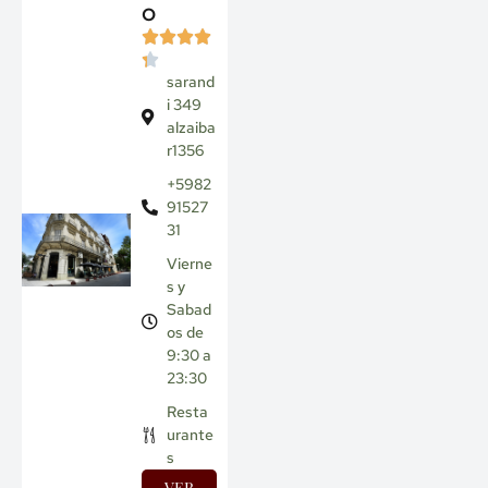
o
sarand
i 349
alzaiba
r1356
+5982
91527
31
Vierne
s y
Sabad
os de
9:30 a
23:30
Resta
urante
s
VER