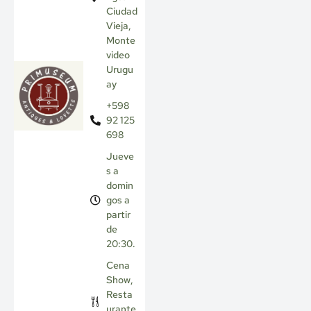
Ciudad
Vieja,
Monte
video
Urugu
ay
+598
92 125
698
Jueve
s a
domin
gos a
partir
de
20:30.
Cena
Show
,
Resta
urante