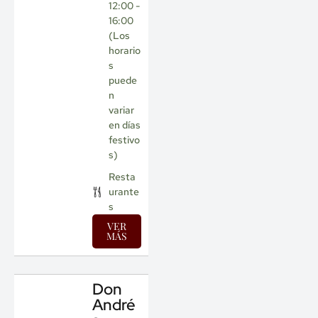
12:00 -
16:00
(Los
horario
s
puede
n
variar
en días
festivo
s)
Resta
urante
s
VER
MÁS
Don
André