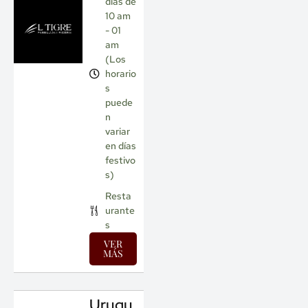
días de
10 am
- 01
am
(Los
horario
s
puede
n
variar
en días
festivo
s)
Resta
urante
s
VER
MÁS
Urugu